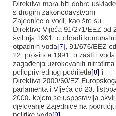
Direktiva mora biti dobro usklađ
s drugim zakonodavstvom
Zajednice o vodi, kao što su
Direktive Vijeća 91/271/EEZ od 
svibnja 1991. o obradi komunaln
otpadnih voda
[7]
, 91/676/EEZ o
12. prosinca 1991. o zaštiti voda
zagađenja uzrokovanih nitratima
poljoprivrednog podrijetla
[8]
i
Direktiva 2000/60/EZ Europskog
parlamenta i Vijeća od 23. listop
2000. kojom se uspostavlja okvir
djelovanje Zajednice na području
politike voda
[9]
.