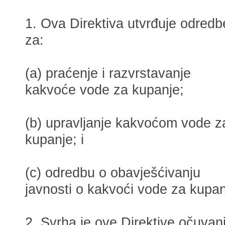
1. Ova Direktiva utvrđuje odredb
za:
(a) praćenje i razvrstavanje
kakvoće vode za kupanje;
(b) upravljanje kakvoćom vode z
kupanje; i
(c) odredbu o obavješćivanju
javnosti o kakvoći vode za kupan
2. Svrha je ove Direktive očuvan