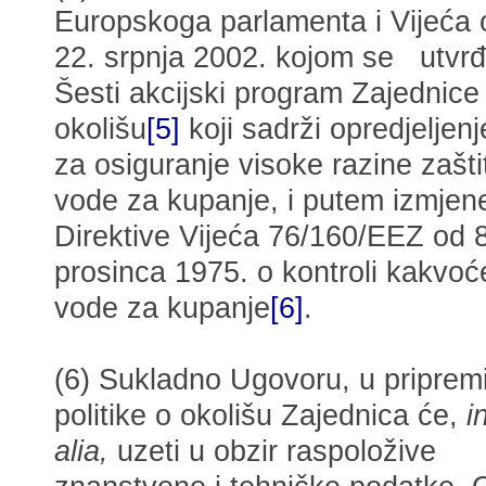
Europskoga parlamenta i Vijeća 
22. srpnja 2002. kojom se utvrđ
Šesti akcijski program Zajednice
okolišu
[5]
koji sadrži opredjeljenj
za osiguranje visoke razine zašti
vode za kupanje, i putem izmjen
Direktive Vijeća 76/160/EEZ od 8
prosinca 1975. o kontroli kakvoć
vode za kupanje
[6]
.
(6) Sukladno Ugovoru, u priprem
politike o okolišu Zajednica će,
i
alia,
uzeti u obzir raspoložive