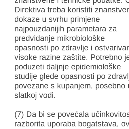
znanstvene i tehničke podatke. 
Direktiva treba koristiti znanstve
dokaze u svrhu primjene
najpouzdanijih parametara za
predviđanje mikrobiološke
opasnosti po zdravlje i ostvariva
visoke razine zaštite. Potrebno j
poduzeti daljnje epidemiološke
studije glede opasnosti po zdravl
povezane s kupanjem, posebno 
slatkoj vodi.
(7) Da bi se povećala učinkovitos
razborita uporaba bogatstava, o