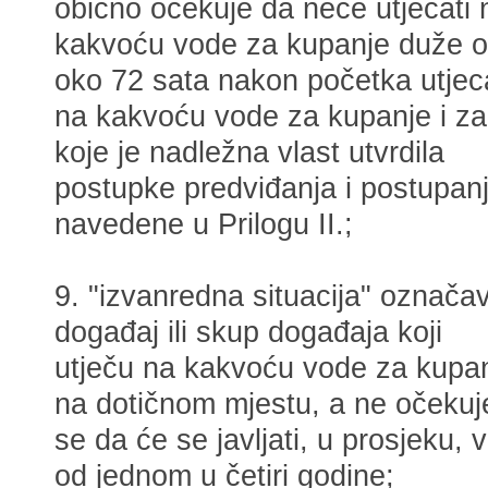
obično očekuje da neće utjecati 
kakvoću vode za kupanje duže 
oko 72 sata nakon početka utjec
na kakvoću vode za kupanje i za
koje je nadležna vlast utvrdila
postupke predviđanja i postupan
navedene u Prilogu II.;
9. "izvanredna situacija" označa
događaj ili skup događaja koji
utječu na kakvoću vode za kupa
na dotičnom mjestu, a ne očekuj
se da će se javljati, u prosjeku, v
od jednom u četiri godine;