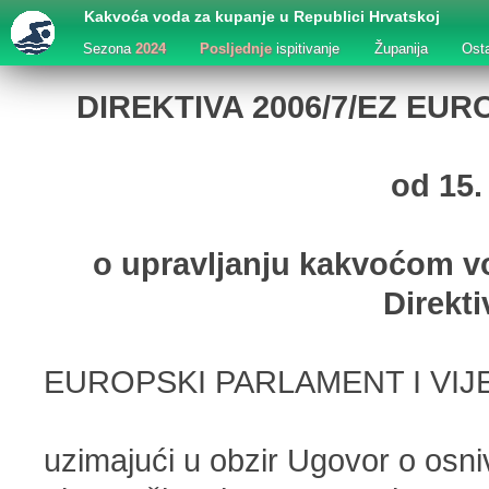
Kakvoća voda za kupanje u Republici Hrvatskoj
Sezona
2024
Posljednje
ispitivanje
Županija
Ost
DIREKTIVA 2006/7/EZ EU
od 15.
o upravljanju kakvoćom v
Direkt
EUROPSKI PARLAMENT I VIJ
uzimajući u obzir Ugovor o osn