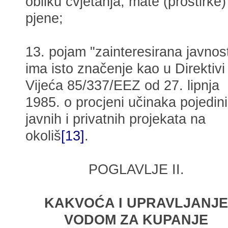
obliku cvjetanja, mate (prostirke) i
pjene;
13. pojam "zainteresirana javnos
ima isto značenje kao u Direktivi
Vijeća 85/337/EEZ od 27. lipnja
1985. o procjeni učinaka pojedin
javnih i privatnih projekata na
okoliš
[13]
.
POGLAVLJE II.
KAKVOĆA I UPRAVLJANJE
VODOM ZA KUPANJE