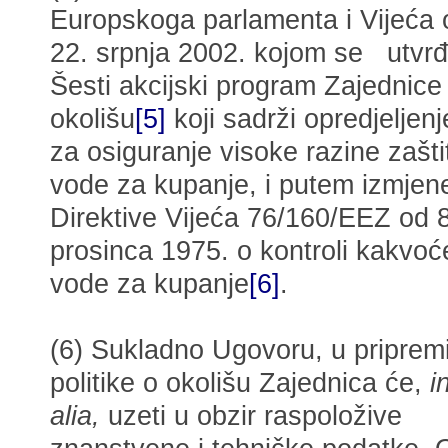
Europskoga parlamenta i Vijeća 
22. srpnja 2002. kojom se utvrđ
Šesti akcijski program Zajednice
okolišu
[5]
koji sadrži opredjeljenj
za osiguranje visoke razine zašti
vode za kupanje, i putem izmjen
Direktive Vijeća 76/160/EEZ od 8
prosinca 1975. o kontroli kakvoć
vode za kupanje
[6]
.
(6) Sukladno Ugovoru, u priprem
politike o okolišu Zajednica će,
i
alia,
uzeti u obzir raspoložive