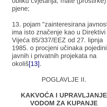
obliku cvjetanja, mate (prostirke) i
pjene;
13. pojam "zainteresirana javnos
ima isto značenje kao u Direktivi
Vijeća 85/337/EEZ od 27. lipnja
1985. o procjeni učinaka pojedin
javnih i privatnih projekata na
okoliš
[13]
.
POGLAVLJE II.
KAKVOĆA I UPRAVLJANJE
VODOM ZA KUPANJE