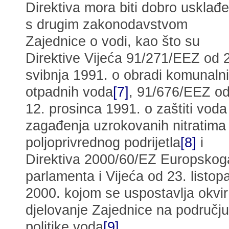
Direktiva mora biti dobro usklađ
s drugim zakonodavstvom
Zajednice o vodi, kao što su
Direktive Vijeća 91/271/EEZ od 
svibnja 1991. o obradi komunaln
otpadnih voda
[7]
, 91/676/EEZ o
12. prosinca 1991. o zaštiti voda
zagađenja uzrokovanih nitratima
poljoprivrednog podrijetla
[8]
i
Direktiva 2000/60/EZ Europskog
parlamenta i Vijeća od 23. listop
2000. kojom se uspostavlja okvir
djelovanje Zajednice na području
politike voda
[9]
.