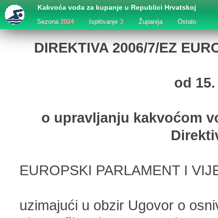
Kakvoća voda za kupanje u Republici Hrvatskoj
Sezona
2024
Ispitivanje
3
Županija
Ostalo
DIREKTIVA 2006/7/EZ EU
od 15.
o upravljanju kakvoćom v
Direkt
EUROPSKI PARLAMENT I VIJ
uzimajući u obzir Ugovor o osn