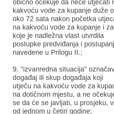
obično očekuje da neće utjecati 
kakvoću vode za kupanje duže 
oko 72 sata nakon početka utjec
na kakvoću vode za kupanje i za
koje je nadležna vlast utvrdila
postupke predviđanja i postupan
navedene u Prilogu II.;
9. "izvanredna situacija" označa
događaj ili skup događaja koji
utječu na kakvoću vode za kupa
na dotičnom mjestu, a ne očekuj
se da će se javljati, u prosjeku, v
od jednom u četiri godine;