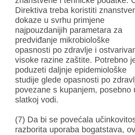
znanstvene i tehničke podatke. 
Direktiva treba koristiti znanstve
dokaze u svrhu primjene
najpouzdanijih parametara za
predviđanje mikrobiološke
opasnosti po zdravlje i ostvariva
visoke razine zaštite. Potrebno j
poduzeti daljnje epidemiološke
studije glede opasnosti po zdravl
povezane s kupanjem, posebno 
slatkoj vodi.
(7) Da bi se povećala učinkovitos
razborita uporaba bogatstava, o