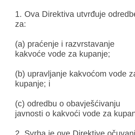
1. Ova Direktiva utvrđuje odredb
za:
(a) praćenje i razvrstavanje
kakvoće vode za kupanje;
(b) upravljanje kakvoćom vode z
kupanje; i
(c) odredbu o obavješćivanju
javnosti o kakvoći vode za kupan
2. Svrha je ove Direktive očuvan