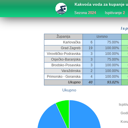
Kakvoća voda za kupanje u
Sezona
2024
Ispitivanje
2
Isp
Županija
izvrsno
Karlovačka
6
75.00%
Grad Zagreb
19
100.00%
Virovitičko-Podravska
3
100.00%
Osječko-Baranjska
3
75.00%
Brodsko-Posavska
3
100.00%
Varaždinska
2
100.00%
Primorsko - Goranska
4
100.00%
Ukupno
40
93.02%
Ukupno
Ispitiv
Godi
Kona