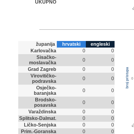
UKUPNO
sr
županija
hrvatski
engleski
Karlovačka
0
0
Sisačko-
0
0
moslavačka
Grad Zagreb
0
0
broj pristupa
Virovitičko-
0
0
0
podravska
Osječko-
0
0
baranjska
Brodsko-
0
0
posavska
Varaždinska
0
0
Ka
Splitsko-Dalmat.
0
0
Ličko-Senjska
0
0
Prim.-Goranska
0
0