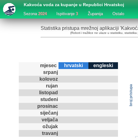
Kakvoća voda za kupanje u Republici Hrvatskoj
Sezona
2024
Ispitivanje
3
Županija
Ostalo
Statistika pristupa mrežnoj aplikaciji 'Kakv
(Roboti i tražilice ne ulaze u statistiku, statist
mjesec
hrvatski
engleski
srpanj
kolovoz
rujan
broj pristupa
listopad
studeni
prosinac
siječanj
veljača
ožujak
travanj