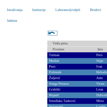
Istraživanja
Institucije
Laboratoriji/odjeli
Brodovi
Jadmon
⤺
Vođa puta
Prezime
Ime
Tutman
Pero
Muslim
Stipe
Pezo
Ivan
Prelesnik
Heliodo
Žuljević
Ante
Stinga Perusco
Victor
Grubišić
Leon
Bojanić
Dubrav
Smodlaka Tanković
Mirta
Stojanoski
Lambe