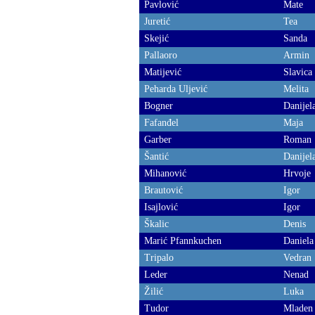
Pavlović
Mate
Juretić
Tea
Skejić
Sanda
Pallaoro
Armin
Matijević
Slavica
Peharda Uljević
Melita
Bogner
Danijel
Fafanđel
Maja
Garber
Roman
Šantić
Danijel
Mihanović
Hrvoje
Brautović
Igor
Isajlović
Igor
Škalic
Denis
Marić Pfannkuchen
Daniela
Tripalo
Vedran
Leder
Nenad
Žilić
Luka
Tudor
Mladen