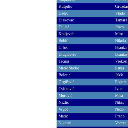
Kušpilić
Grozda
Dadić
Vlado
Djakovac
Tamara
Dulčić
Jakov
Kraljević
Miro
Bubić
Nikola
Grbec
Branka
Dragičević
Branko
Tičina
Vjekosl
Matić Skoko
Sanja
Bolotin
Jakša
Grgičević
Robert
Cvitković
Ivan
Morović
Mira
Nazlić
Nikša
Vrgoč
Nedo
Matić
Frano
Nikolić
Vedran