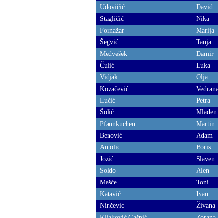
Udovičić
David
Stagličić
Nika
Fornažar
Marija
Šegvić
Tanja
Medvešek
Damir
Čulić
Luka
Vidjak
Olja
Kovačević
Vedran
Lučić
Petra
Šolić
Mladen
Pfannkuchen
Martin
Benović
Adam
Antolić
Boris
Jozić
Slaven
Soldo
Alen
Mašće
Toni
Katavić
Ivan
Ninčevic
Živana
Kljaković Gašpić
Zorana